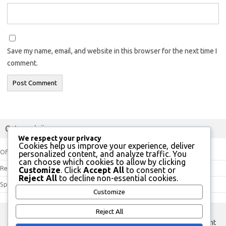
Save my name, email, and website in this browser for the next time I
comment.
Categorieën
We respect your privacy
Cookies help us improve your experience, deliver
Officiële Richtlijnen
personalized content, and analyze traffic. You
can choose which cookies to allow by clicking
Regelinterpretaties
Customize
. Click
Accept All
to consent or
Reject All
to decline non-essential cookies.
Spelregels
Customize
Reject All
custom footer text left
custom footer text right