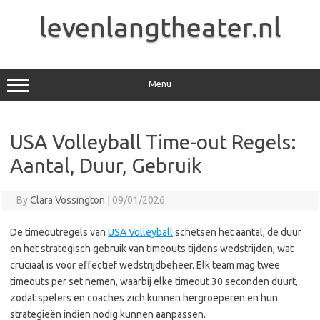
Skip
to
levenlangtheater.nl
content
Menu
USA Volleyball Time-out Regels:
Aantal, Duur, Gebruik
By
Clara Vossington
|
09/01/2026
De timeoutregels van
USA Volleyball
schetsen het aantal, de duur
en het strategisch gebruik van timeouts tijdens wedstrijden, wat
cruciaal is voor effectief wedstrijdbeheer. Elk team mag twee
timeouts per set nemen, waarbij elke timeout 30 seconden duurt,
zodat spelers en coaches zich kunnen hergroeperen en hun
strategieën indien nodig kunnen aanpassen.