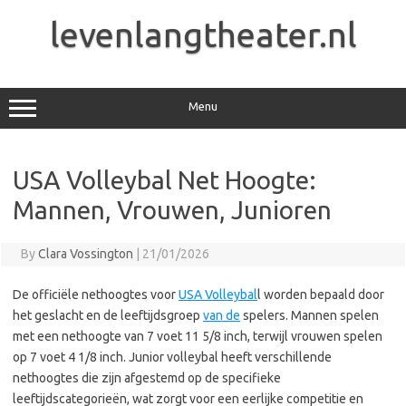
Skip
to
levenlangtheater.nl
content
Menu
USA Volleybal Net Hoogte:
Mannen, Vrouwen, Junioren
By
Clara Vossington
|
21/01/2026
De officiële nethoogtes voor
USA Volleybal
l worden bepaald door
het geslacht en de leeftijdsgroep
van de
spelers. Mannen spelen
met een nethoogte van 7 voet 11 5/8 inch, terwijl vrouwen spelen
op 7 voet 4 1/8 inch. Junior volleybal heeft verschillende
nethoogtes die zijn afgestemd op de specifieke
leeftijdscategorieën, wat zorgt voor een eerlijke competitie en