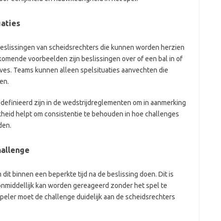
uaties
 beslissingen van scheidsrechters die kunnen worden herzien
omende voorbeelden zijn beslissingen over of een bal in of
rves. Teams kunnen alleen spelsituaties aanvechten die
en.
edefinieerd zijn in de wedstrijdreglementen om in aanmerking
kheid helpt om consistentie te behouden in hoe challenges
den.
hallenge
it binnen een beperkte tijd na de beslissing doen. Dit is
nmiddellijk kan worden gereageerd zonder het spel te
eler moet de challenge duidelijk aan de scheidsrechters