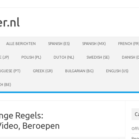
r.nl
ALLE BERICHTEN
SPANISH (ES)
SPANISH (MX)
FRENCH (FR
 (JP)
POLISH (PL)
DUTCH (NL)
SWEDISH (SE)
DANISH (
GUESE (PT)
GREEK (GR)
BULGARIAN (BG)
ENGLISH (US)
H (BE)
nge Regels:
C
Video, Beroepen
Offi
Rege