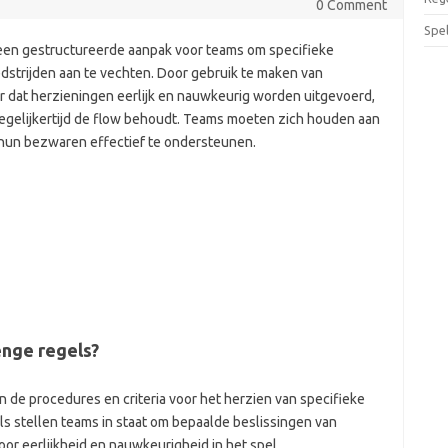
0 Comment
Spe
een gestructureerde aanpak voor teams om specifieke
dstrijden aan te vechten. Door gebruik te maken van
 dat herzieningen eerlijk en nauwkeurig worden uitgevoerd,
 tegelijkertijd de flow behoudt. Teams moeten zich houden aan
m hun bezwaren effectief te ondersteunen.
enge regels?
 de procedures en criteria voor het herzien van specifieke
els stellen teams in staat om bepaalde beslissingen van
or eerlijkheid en nauwkeurigheid in het spel.