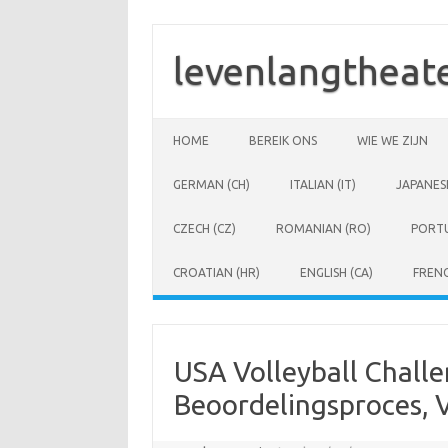
Skip
to
content
levenlangtheate
HOME
BEREIK ONS
WIE WE ZIJN
GERMAN (CH)
ITALIAN (IT)
JAPANESE
CZECH (CZ)
ROMANIAN (RO)
PORTU
CROATIAN (HR)
ENGLISH (CA)
FRENC
USA Volleyball Challe
Beoordelingsproces, 