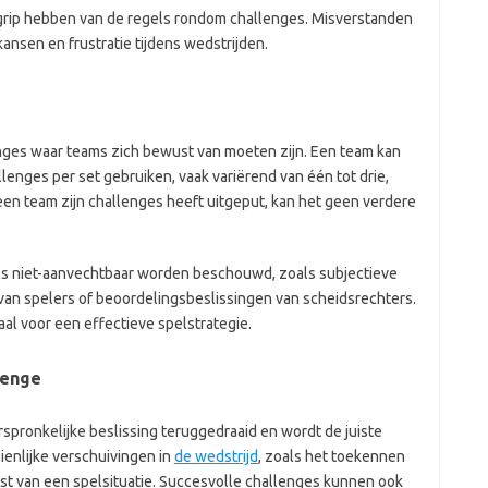
begrip hebben van de regels rondom challenges. Misverstanden
kansen en frustratie tijdens wedstrijden.
enges waar teams zich bewust van moeten zijn. Een team kan
lenges per set gebruiken, vaak variërend van één tot drie,
 een team zijn challenges heeft uitgeput, kan het geen verdere
ls niet-aanvechtbaar worden beschouwd, zoals subjectieve
van spelers of beoordelingsbeslissingen van scheidsrechters.
aal voor een effectieve spelstrategie.
lenge
rspronkelijke beslissing teruggedraaid en wordt de juiste
zienlijke verschuivingen in
de wedstrijd
, zoals het toekennen
st van een spelsituatie. Succesvolle challenges kunnen ook