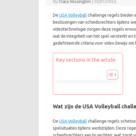
By
Clara Vossington
|
30/01/2026
De
USA Volleyball
challenge regels bieden 
beslissingen van scheidsrechters tijdens we
videotechnologie zorgen deze regels ervoor
wat de integriteit van het spel versterkt en
gedefinieerde criteria voor video bewijs o
Key sections in the article:
Wat zijn de USA Volleyball chall
De
USA Volleyball
challenge regels schetsen
spelsituaties tijdens wedstrijden. Deze reg
scheidsrechters aan te vechten, wat zorgt vo