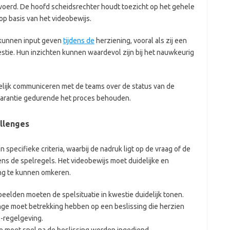
evoerd. De hoofd scheidsrechter houdt toezicht op het gehele
op basis van het videobewijs.
, kunnen input geven
tijdens de
herziening, vooral als zij een
estie. Hun inzichten kunnen waardevol zijn bij het nauwkeurig
lijk communiceren met de teams over de status van de
sparantie gedurende het proces behouden.
allenges
pecifieke criteria, waarbij de nadruk ligt op de vraag of de
ens de spelregels. Het videobewijs moet duidelijke en
ing te kunnen omkeren.
beelden moeten de spelsituatie in kwestie duidelijk tonen.
nge moet betrekking hebben op een beslissing die herzien
-regelgeving.