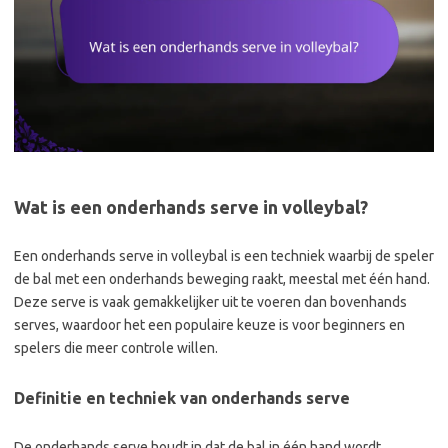
Wat is een onderhands serve in volleybal?
Een onderhands serve in volleybal is een techniek waarbij de speler
de bal met een onderhands beweging raakt, meestal met één hand.
Deze serve is vaak gemakkelijker uit te voeren dan bovenhands
serves, waardoor het een populaire keuze is voor beginners en
spelers die meer controle willen.
Definitie en techniek van onderhands serve
De onderhands serve houdt in dat de bal in één hand wordt