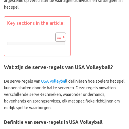
afgestemd op verschillende vaardigheidsniveaus en strategieën in
het spel.
Key sections in the article:
Wat zijn de serve-regels van USA Volleyball?
De serve-regels van
USA Volleybal
l definiëren hoe spelers het spel
kunnen starten door de bal te serveren. Deze regels omvatten
verschillende serve-technieken, waaronder onderhands,
bovenhands en sprongservices, elk met specifieke richtlijnen om
eerlijk spel te waarborgen.
Definitie van serve-regels in USA Volleyball