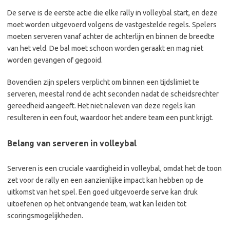
De serve is de eerste actie die elke rally in volleybal start, en deze
moet worden uitgevoerd volgens de vastgestelde regels. Spelers
moeten serveren vanaf achter de achterlijn en binnen de breedte
van het veld. De bal moet schoon worden geraakt en mag niet
worden gevangen of gegooid.
Bovendien zijn spelers verplicht om binnen een tijdslimiet te
serveren, meestal rond de acht seconden nadat de scheidsrechter
gereedheid aangeeft. Het niet naleven van deze regels kan
resulteren in een fout, waardoor het andere team een punt krijgt.
Belang van serveren in volleybal
Serveren is een cruciale vaardigheid in volleybal, omdat het de toon
zet voor de rally en een aanzienlijke impact kan hebben op de
uitkomst van het spel. Een goed uitgevoerde serve kan druk
uitoefenen op het ontvangende team, wat kan leiden tot
scoringsmogelijkheden.