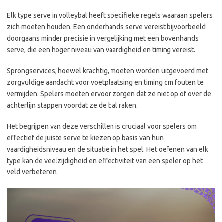
Elk type serve in volleybal heeft specifieke regels waaraan spelers
zich moeten houden. Een onderhands serve vereist bijvoorbeeld
doorgaans minder precisie in vergelijking met een bovenhands
serve, die een hoger niveau van vaardigheid en timing vereist.
Sprongservices, hoewel krachtig, moeten worden uitgevoerd met
zorgvuldige aandacht voor voetplaatsing en timing om fouten te
vermijden. Spelers moeten ervoor zorgen dat ze niet op of over de
achterlijn stappen voordat ze de bal raken.
Het begrijpen van deze verschillen is cruciaal voor spelers om
effectief de juiste serve te kiezen op basis van hun
vaardigheidsniveau en de situatie in het spel. Het oefenen van elk
type kan de veelzijdigheid en effectiviteit van een speler op het
veld verbeteren.