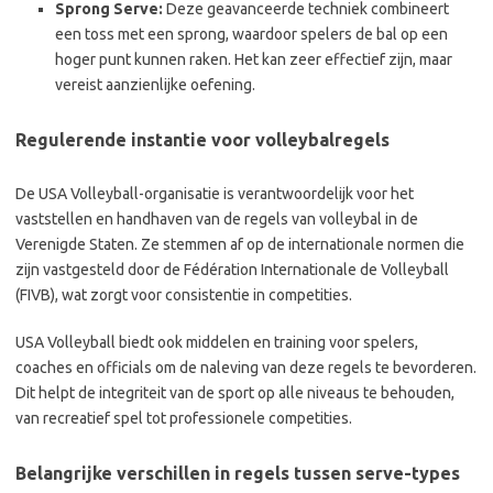
Sprong Serve:
Deze geavanceerde techniek combineert
een toss met een sprong, waardoor spelers de bal op een
hoger punt kunnen raken. Het kan zeer effectief zijn, maar
vereist aanzienlijke oefening.
Regulerende instantie voor volleybalregels
De USA Volleyball-organisatie is verantwoordelijk voor het
vaststellen en handhaven van de regels van volleybal in de
Verenigde Staten. Ze stemmen af op de internationale normen die
zijn vastgesteld door de Fédération Internationale de Volleyball
(FIVB), wat zorgt voor consistentie in competities.
USA Volleyball biedt ook middelen en training voor spelers,
coaches en officials om de naleving van deze regels te bevorderen.
Dit helpt de integriteit van de sport op alle niveaus te behouden,
van recreatief spel tot professionele competities.
Belangrijke verschillen in regels tussen serve-types