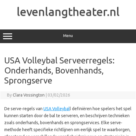
Skip
to
levenlangtheater.nl
content
Menu
USA Volleybal Serveerregels:
Onderhands, Bovenhands,
Sprongserve
By
Clara Vossington
|
03/02/2026
De serve-regels van
USA Volleybal
l definiëren hoe spelers het spel
kunnen starten door de bal te serveren, en beschrijven technieken
zoals onderhands, bovenhands en sprongservices. Elke serve-
methode heeft specifieke richtlijnen om eerlijk spel te waarborgen,