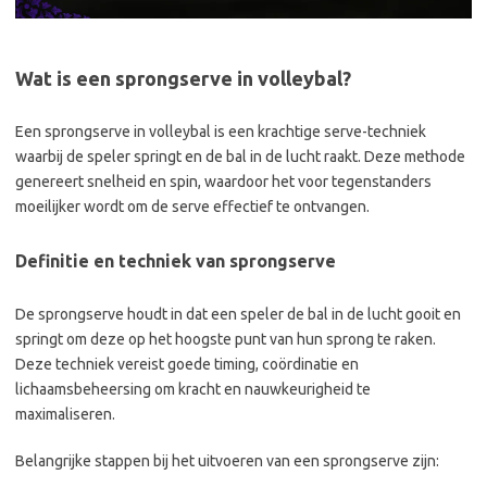
Wat is een sprongserve in volleybal?
Een sprongserve in volleybal is een krachtige serve-techniek
waarbij de speler springt en de bal in de lucht raakt. Deze methode
genereert snelheid en spin, waardoor het voor tegenstanders
moeilijker wordt om de serve effectief te ontvangen.
Definitie en techniek van sprongserve
De sprongserve houdt in dat een speler de bal in de lucht gooit en
springt om deze op het hoogste punt van hun sprong te raken.
Deze techniek vereist goede timing, coördinatie en
lichaamsbeheersing om kracht en nauwkeurigheid te
maximaliseren.
Belangrijke stappen bij het uitvoeren van een sprongserve zijn: