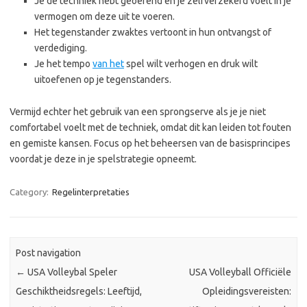
Je de techniek hebt geoefend en je zelfverzekerd voelt in je
vermogen om deze uit te voeren.
Het tegenstander zwaktes vertoont in hun ontvangst of
verdediging.
Je het tempo
van het
spel wilt verhogen en druk wilt
uitoefenen op je tegenstanders.
Vermijd echter het gebruik van een sprongserve als je je niet
comfortabel voelt met de techniek, omdat dit kan leiden tot fouten
en gemiste kansen. Focus op het beheersen van de basisprincipes
voordat je deze in je spelstrategie opneemt.
Category:
Regelinterpretaties
Post navigation
←
USA Volleybal Speler
USA Volleyball Officiële
Geschiktheidsregels: Leeftijd,
Opleidingsvereisten: