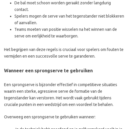
De bal moet schoon worden geraakt zonder langdurig
contact.
Spelers mogen de serve van het tegenstander niet blokkeren
of aanvallen.
Teams moeten van positie wisselen na het winnen van de
serve om eerlijkheid te waarborgen.
Het begrijpen van deze regels is cruciaal voor spelers om fouten te
vermijden en een succesvolle serve te garanderen.
Wanneer een sprongserve te gebruiken
Een sprongserve is bijzonder effectief in competitieve situaties
waarin een sterke, agressieve serve de formatie van de
tegenstander kan verstoren. Het wordt vaak gebruikt tijdens
cruciale punten in een wedstrijd om een voordeel te behalen.
Overweeg een sprongserve te gebruiken wanneer: