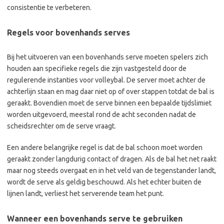
consistentie te verbeteren.
Regels voor bovenhands serves
Bij het uitvoeren van een bovenhands serve moeten spelers zich
houden aan specifieke regels die zijn vastgesteld door de
regulerende instanties voor volleybal. De server moet achter de
achterlijn staan en mag daar niet op of over stappen totdat de bal is
geraakt. Bovendien moet de serve binnen een bepaalde tijdslimiet
worden uitgevoerd, meestal rond de acht seconden nadat de
scheidsrechter om de serve vraagt.
Een andere belangrijke regel is dat de bal schoon moet worden
geraakt zonder langdurig contact of dragen. Als de bal het net raakt
maar nog steeds overgaat en in het veld van de tegenstander landt,
wordt de serve als geldig beschouwd. Als het echter buiten de
lijnen landt, verliest het serverende team het punt.
Wanneer een bovenhands serve te gebruiken